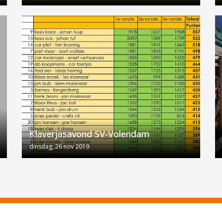
Klaverjasavond SV-Volendam
dinsdag, 26 nov 2019