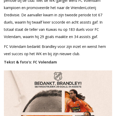
periode bij de club. Met de WK-ganger werd FC Volendam
kampioen en promoveerde het naar de VriendenLoterij
Eredivisie. De aanvaller kwam in zijn tweede periode tot 67
duels, waarin hij twaalf keer scoorde en acht assists gaf. In
totaal staat de teller van Kuwas nu op 183 duels voor FC
Volendam, waarin hij 29 goals maakte en 34 assists gaf.
FC Volendam bedankt Brandley voor zijn inzet en wenst hem
veel succes op het WK en bij zijn nieuwe club.
Tekst & foto’s: FC Volendam