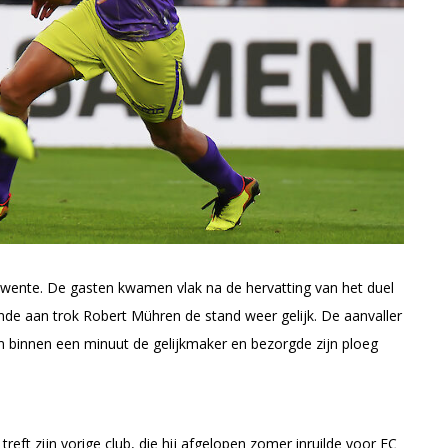
ente. De gasten kwamen vlak na de hervatting van het duel
nde aan trok Robert Mühren de stand weer gelijk. De aanvaller
m binnen een minuut de gelijkmaker en bezorgde zijn ploeg
treft zijn vorige club, die hij afgelopen zomer inruilde voor FC