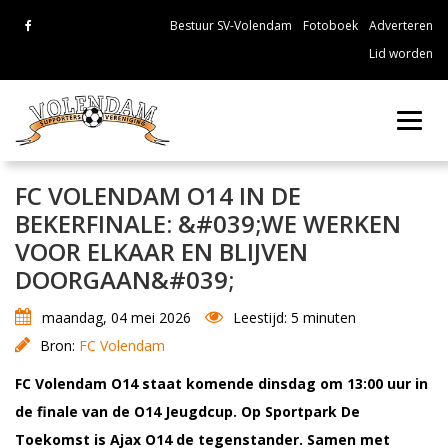
Bestuur SV-Volendam
Fotoboek
Adverteren
Lid worden
Toggl
navig
FC VOLENDAM O14 IN DE
BEKERFINALE: &#039;WE WERKEN
VOOR ELKAAR EN BLIJVEN
DOORGAAN&#039;
maandag, 04 mei 2026
Leestijd: 5 minuten
Bron:
FC Volendam
FC Volendam O14 staat komende dinsdag om 13:00 uur in
de finale van de O14 Jeugdcup. Op Sportpark De
Toekomst is Ajax O14 de tegenstander. Samen met