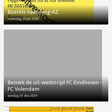
Busreis naar Jong-AZ
maandag, 20 jan 2020
Bezoek de uit-wedstrijd FC Eindhoven -
FC Volendam
zondag, 01 dec 2019