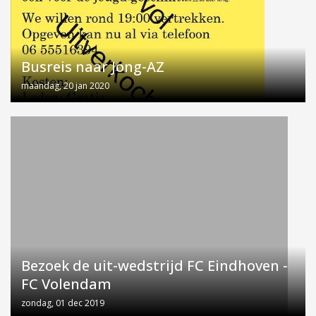
Busreis naar Jong-AZ
maandag, 20 jan 2020
Bezoek de uit-wedstrijd FC Eindhoven -
FC Volendam
zondag, 01 dec 2019