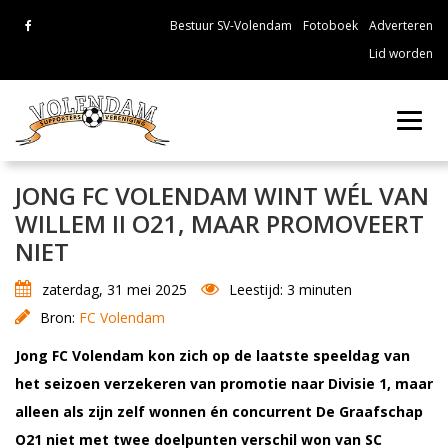
Bestuur SV-Volendam
Fotoboek
Adverteren
Lid worden
Toggl
navig
JONG FC VOLENDAM WINT WÉL VAN
WILLEM II O21, MAAR PROMOVEERT
NIET
zaterdag, 31 mei 2025
Leestijd: 3 minuten
Bron:
FC Volendam
Jong FC Volendam kon zich op de laatste speeldag van
het seizoen verzekeren van promotie naar Divisie 1, maar
alleen als zijn zelf wonnen én concurrent De Graafschap
O21 niet met twee doelpunten verschil won van SC