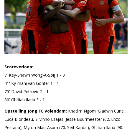
Scoreverloop:
7' Key-Shawn Wong-A-Soij 1 - 0
41' Ky-mani van Gönter 1 - 1
75' David Petrović 2 - 1
80' Ghillian Ilaria 3 - 1
Opstelling Jong FC Volendam:
Khadim Ngom; Gladwin Curiel,
Luca Blondeau, Silvinho Esajas, Jesse Buurmeester (62. Enzo
Pestana); Myron Mau-Asam (70. Seif Kardal), Ghillian Ilaria (90.