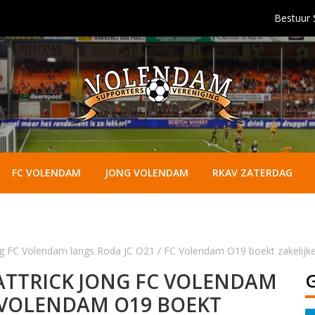
Bestuur
FC VOLENDAM
JONG VOLENDAM
RKAV ZATERDAG
Jong FC Volendam langs Roda JC O21 / FC Volendam O19 boekt zakelij
ATTRICK JONG FC VOLENDAM
C VOLENDAM O19 BOEKT