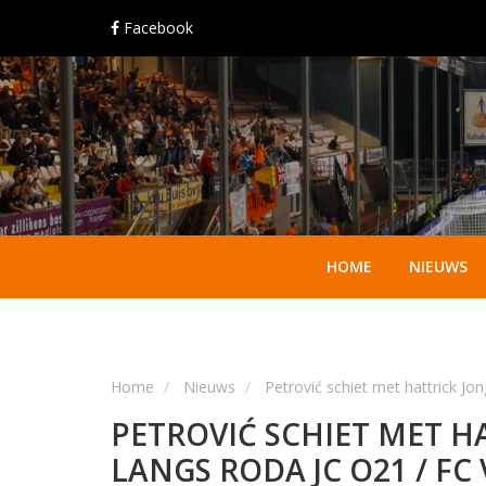
Facebook
HOME
NIEUWS
Home
Nieuws
Petrović schiet met hattrick 
PETROVIĆ SCHIET MET H
LANGS RODA JC O21 / F