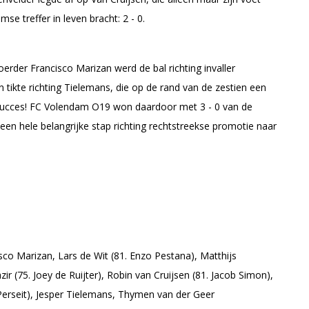
e treffer in leven bracht: 2 - 0.
voerder Francisco Marizan werd de bal richting invaller
 tikte richting Tielemans, die op de rand van de zestien een
 succes! FC Volendam O19 won daardoor met 3 - 0 van de
en hele belangrijke stap richting rechtstreekse promotie naar
sco Marizan, Lars de Wit (81. Enzo Pestana), Matthijs
ir (75. Joey de Ruijter), Robin van Cruijsen (81. Jacob Simon),
rseit), Jesper Tielemans, Thymen van der Geer