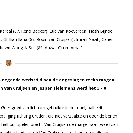
ardal (67. Reno Becker), Luc van Koeverden, Nash Bijnoe,
 Ghillian Ilaria (67. Robin van Cruijsen), Imran Nazih; Caner
-Shawn Wong-A-Soij (86. Anwar Ouled Amar)
 negende wedstrijd aan de ongeslagen reeks mogen
 van Cruijsen en Jesper Tielemans werd het 3 - 0
Geer goed zijn lichaam gebruikte in het duel, balbezit
bal ging richting Cruden, die niet verzaakte en door de benen
 half uur spelen bracht Van Cruijsen de marge naar twee toen
lder legde af op Van Cruijsen, die alleen maar zijn voet