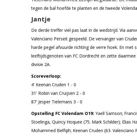
tegen de bal hoefde te planten en de tweede Volendams
Jantje
De derde treffer viel pas laat in de wedstrijd. Via aan
Valenciano Perseit gespeeld. De vervanger van Cruden
harde pegel afvuurde richting de verre hoek. En met
leeftijdsgenoten van FC Dordrecht en zette daarmee e
divisie 2A.
Scoreverloop:
4' Keenan Cruden 1 - 0
31' Robin van Cruijsen 2 - 0
87' Jesper Tielemans 3 - 0
Opstelling FC Volendam O19:
Yaell Samson; Franci
Stoelinga, Quincy Hoquee (75. Mark Schilder); Elias Haz
Mohammed Belfqih; Keenan Cruden (63. Valenciano Pe