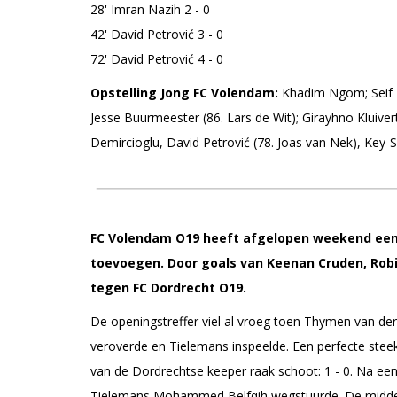
28' Imran Nazih 2 - 0
42' David Petrović 3 - 0
72' David Petrović 4 - 0
Opstelling Jong FC Volendam:
Khadim Ngom; Seif K
Jesse Buurmeester (86. Lars de Wit); Girayhno Kluivert,
Demircioglu, David Petrović (78. Joas van Nek), Key
FC Volendam O19 heeft afgelopen weekend een
toevoegen. Door goals van Keenan Cruden, Robin
tegen FC Dordrecht O19.
De openingstreffer viel al vroeg toen Thymen van der 
veroverde en Tielemans inspeelde. Een perfecte steek
van de Dordrechtse keeper raak schoot: 1 - 0. Na een
Tielemans Mohammed Belfqih wegstuurde. De middenve