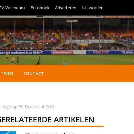
 SV-Volendam
Fotoboek
Adverteren
Lid worden
TOTO
CONTACT
ke zege op FC Dordrecht O19
GERELATEERDE ARTIKELEN