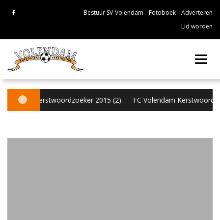
Bestuur SV-Volendam
Fotoboek
Adverteren
Lid worden
Toggl
navig
olendam Kerstwoordzoeker 2015 (2)
FC Volendam Kerstwoordzoek